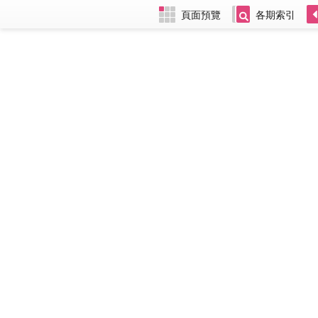
頁面預覽
各期索引