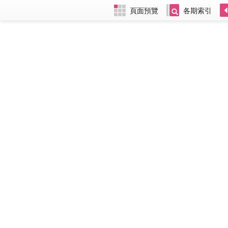
頁面預覽
各期索引