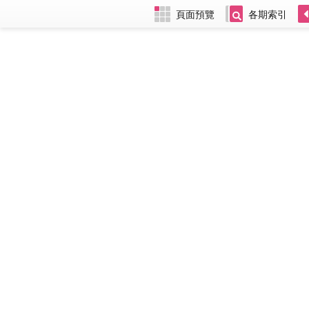
頁面預覽
各期索引