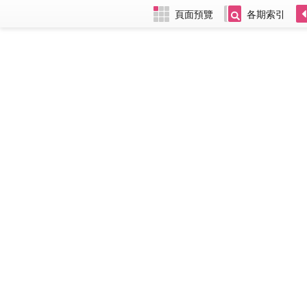
頁面預覽
各期索引