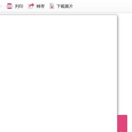
小
列印
轉寄
下載圖片