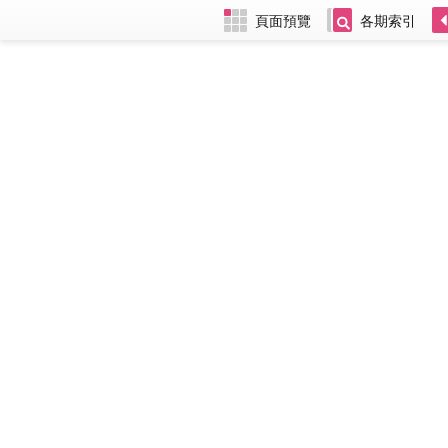
頁面預覽
各期索引