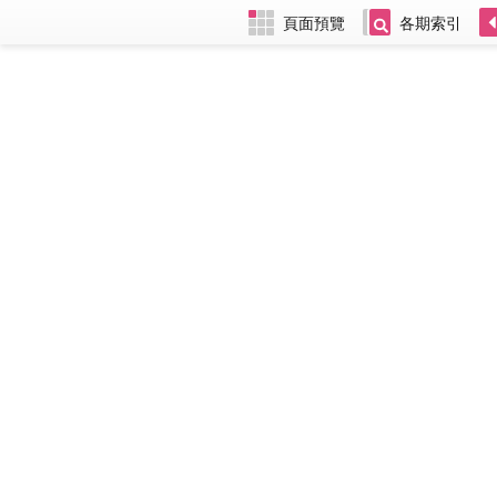
頁面預覽
各期索引