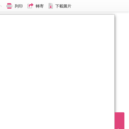
小
列印
轉寄
下載圖片