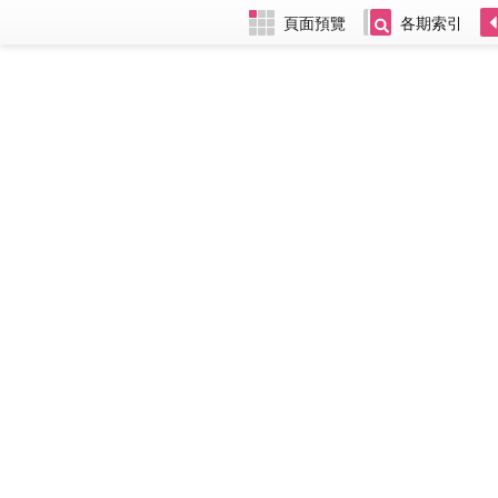
頁面預覽
各期索引