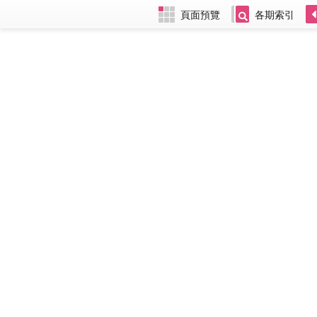
頁面預覽
各期索引