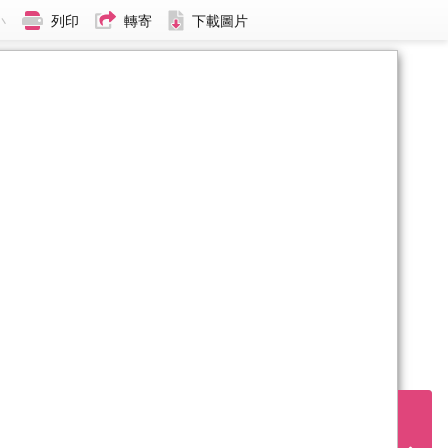
小
列印
轉寄
下載圖片