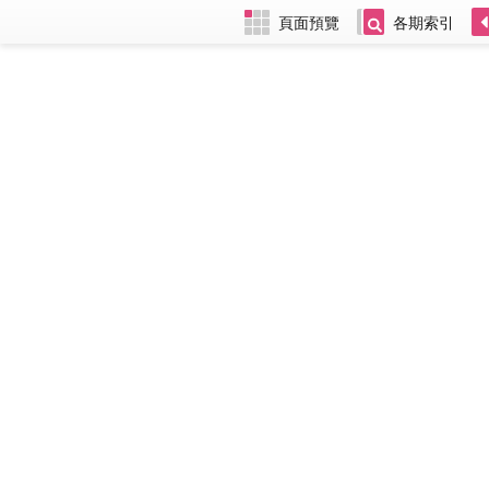
頁面預覽
各期索引