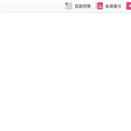
頁面預覽
各期索引