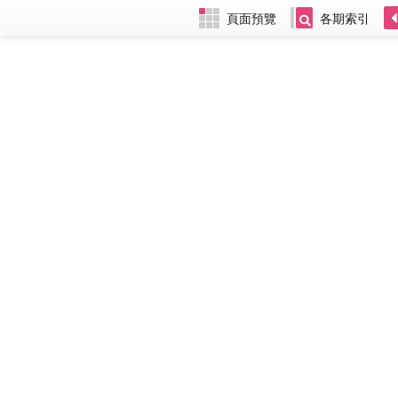
頁面預覽
各期索引