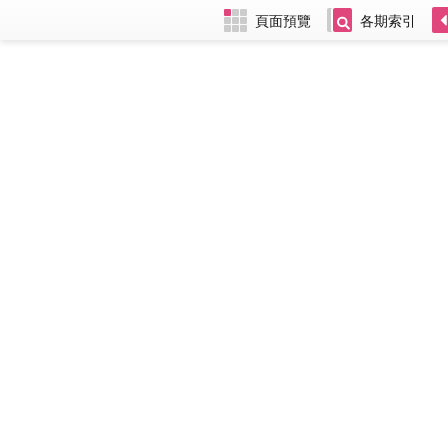
頁面預覽
各期索引