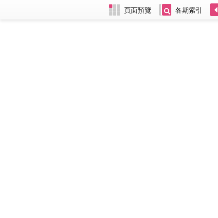
頁面預覽
各期索引