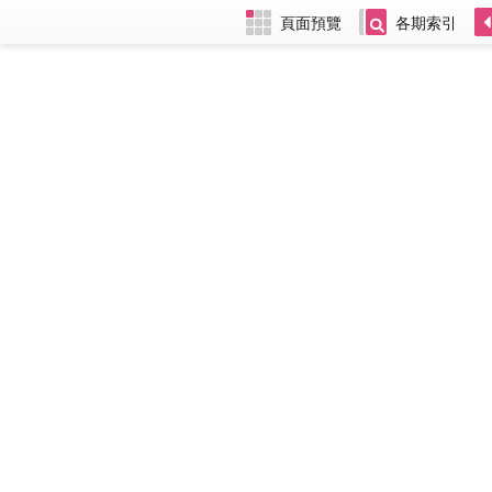
頁面預覽
各期索引