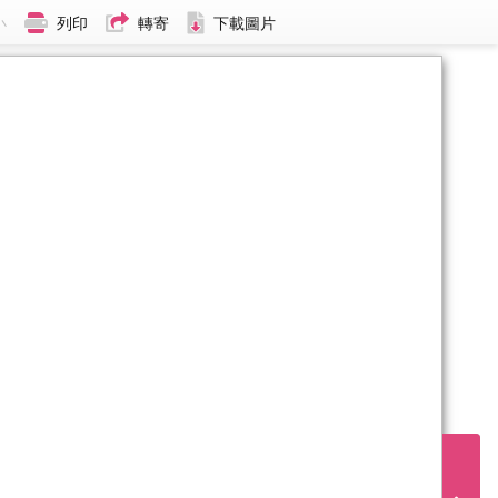
小
列印
轉寄
下載圖片