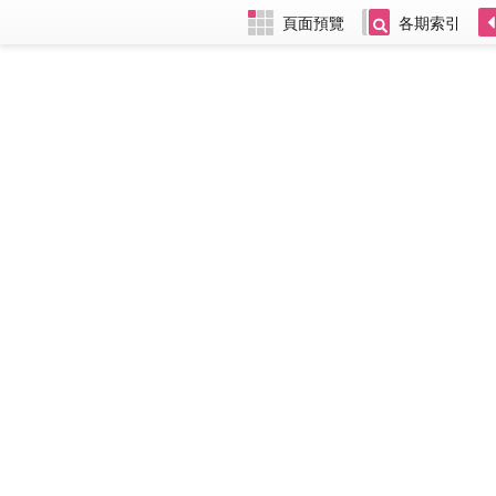
頁面預覽
各期索引