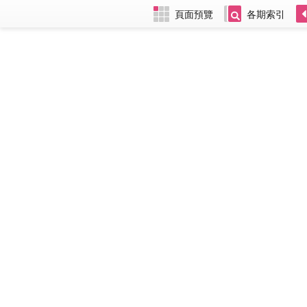
頁面預覽
各期索引