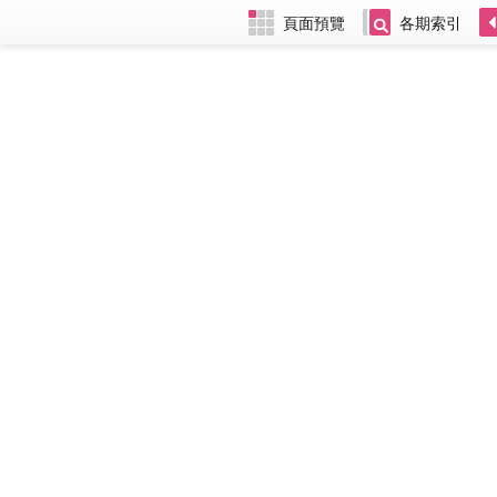
頁面預覽
各期索引