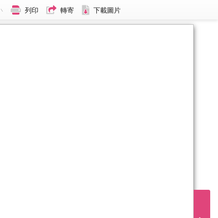
小
列印
轉寄
下載圖片