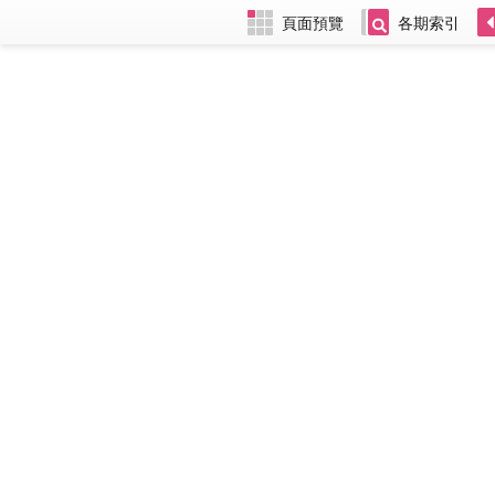
頁面預覽
各期索引