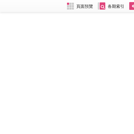
頁面預覽
各期索引