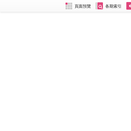
頁面預覽
各期索引