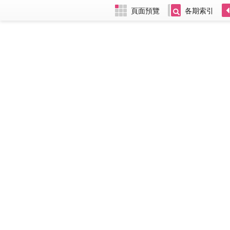
頁面預覽
各期索引