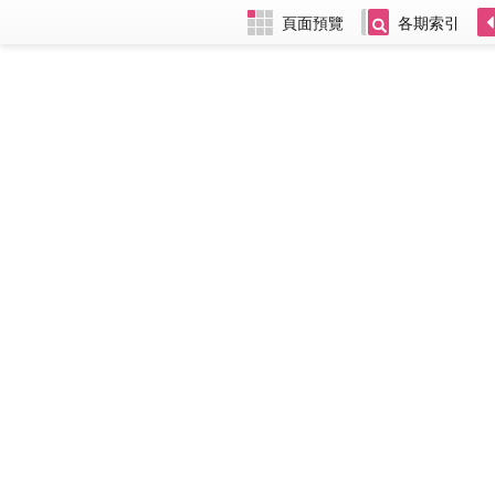
頁面預覽
各期索引