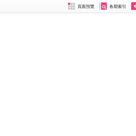
頁面預覽
各期索引