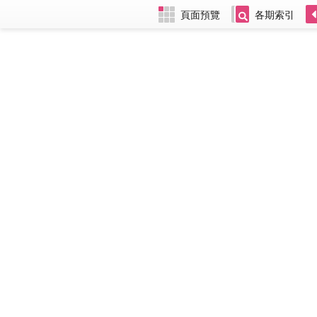
頁面預覽
各期索引