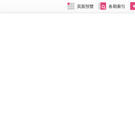
頁面預覽
各期索引