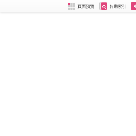
頁面預覽
各期索引