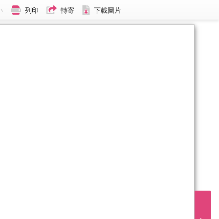
小
列印
轉寄
下載圖片