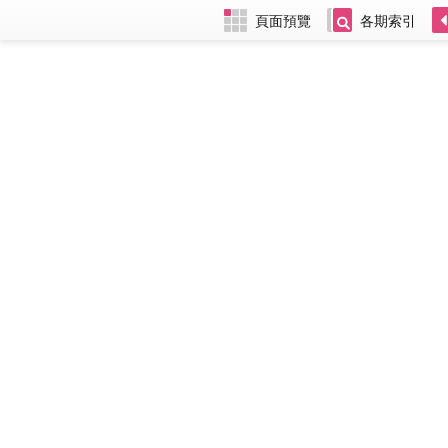
頁面預覽
各期索引