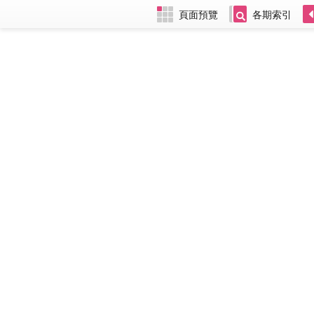
頁面預覽
各期索引