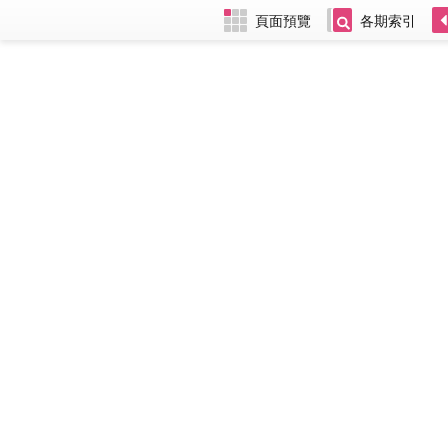
頁面預覽
各期索引