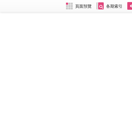
頁面預覽
各期索引