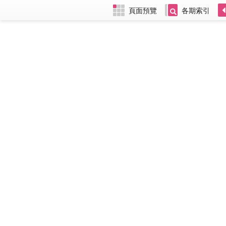
頁面預覽
各期索引