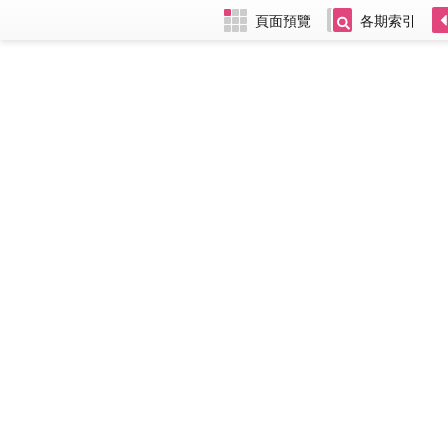
頁面預覽
各期索引