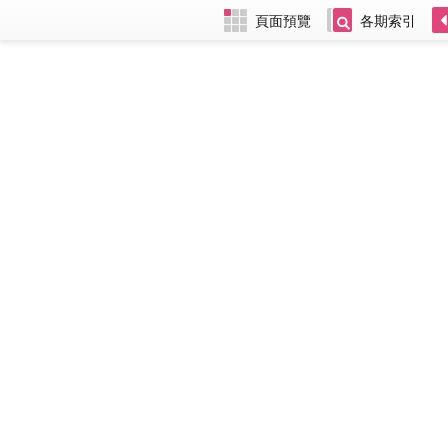
頁面預覽
各期索引