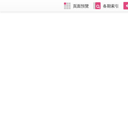
頁面預覽
各期索引