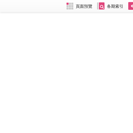
頁面預覽
各期索引