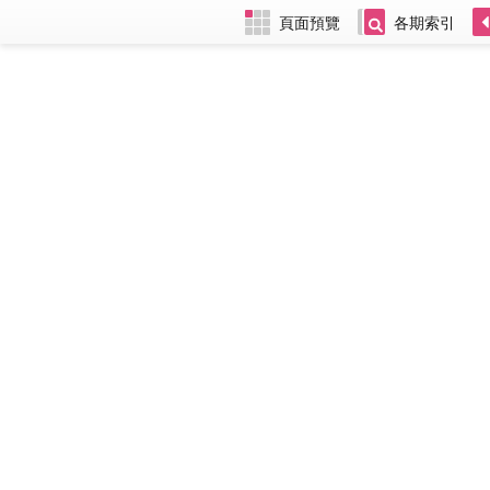
頁面預覽
各期索引