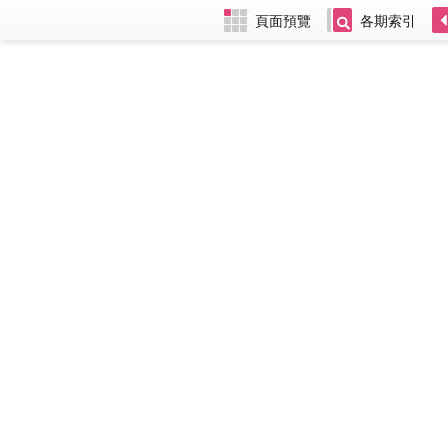
頁面預覽
各期索引