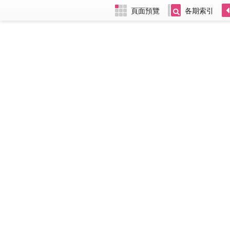
頁面預覽
各期索引