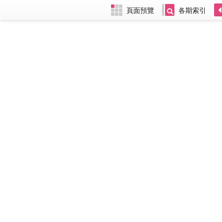
頁面預覽
各期索引