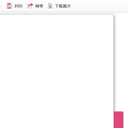
小
列印
轉寄
下載圖片