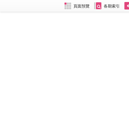
頁面預覽
各期索引