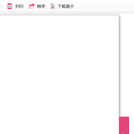
小
列印
轉寄
下載圖片