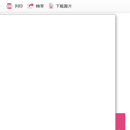
小
列印
轉寄
下載圖片