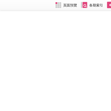
頁面預覽
各期索引